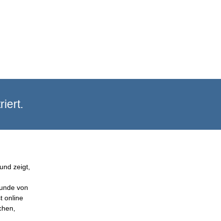
iert.
und zeigt,
Kunde von
t online
chen,