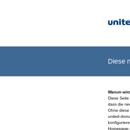
Diese n
Warum wird
Diese Seite 
dass die ne
Ohne diese 
united-doma
konfigurier
Homepage-B